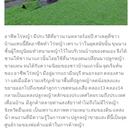
อาชีพ ไร่หญ้า มีประวัติที่ยาวนานหลายร้อยปี สาเหตุที่ชาว
บ้านแทบนี้ยึดอาชีพทำ ไร่หญ้า เพราะว่าในยุคสมัยนั้น ขุนนาง
ชั้นผู้ใหญ่นิยมทำสนามหญ้าไว้ในบริเวณบ้านของตนเอง จึงได้
ชวนให้ชาวนาแถวนั้นโดยใช้ที่นาของตนเปลี่ยนมาปลูกหญ้า
ขายแทน จนได้รับความนิยมของชาวบ้านแถวนั้น จุดเริ่มต้น
ของ อาชืพ ไร่หญ้า มีอยู่มากแถวมีนบุรี หนอกจอก คลองสาม
วา แต่เมื่อมีความเจริญเข้ามาพื้นที่ปลูกหญ้าลดน้อยลงและ
ขยายออกไปถึงเขตลำลูกกา เขตหนองเสือ คลอง13 คลอง14
กลายเป็นแหล่งปลูกหญ้าหลักของประเทศไทยรวมถึงประเทศ
เพื่อนบ้าน มีลูกค้าหลายท่านสงสัยว่าทำไม่ถึงไม่มีไร่หญ้า
จังหวัดอื่นเลย เป็นเพราะสภาพความเหมาะสมของดิน แหล่ง
น้ำ คนงานที่มีความรู้ในการเพาะปลูกหญ้าขายและที่นี้เป็นจุด
ศูนย์รวมของพ่อค้าแม่ค้าในการค้าหญ้า