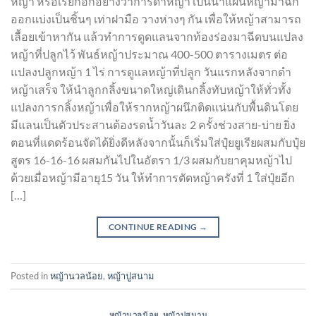
หญ้า หรือเรียกอีกอย่างว่าการดำหญ้า เป็นนำแผ่นหญ้ามาฉีก
ออกแบ่งเป็นชิ้นๆ เท่าฝามือ วางห่างๆ กัน เพื่อให้หญ้าสามารถ
เลื้อยเข้าหากัน แล้วทำการดูดแลนจากท้องร่องมาฉีดบนแปลง
หญ้าที่ปลูกไว้ พันธ์หญ้าประมาณ 400-500 ตารางเมตร ต่อ
แปลงปลูกหญ้า 1 ไร่ การดูแลหญ้าที่ปลูก วันแรกหลังจากดำ
หญ้าเสร็จ ให้นำลูกกลิ้งขนาดใหญ่เดินกลิ้งทับหญ้าให้ทั่วทั้ง
แปลงการกลิ้งหญ้าเพื่อให้รากหญ้าผนึกติดแน่นกับพื้นดินโดย
มีแลนเป็นตัวประสานต้องรดน้ำวันละ 2 ครั้งช่วงสาย-บ่าย ยิ่ง
ตอนที่แดดร้อนจัดได้ยิ่งดีหลังจากนั้นก็เริ่มใส่ปุ๋ยยูเรียผสมกับปุ๋ย
สูตร 16-16-16 ผสมกันไปในอัตรา 1/3 ผสมกับยาคุมหญ้าไป
ด้วยเมื่อหญ้ามีอายุ15 วัน ให้ทำการตัดหญ้าครังที่ 1 ใส่ปุ๋ยอีก
[…]
CONTINUE READING
→
Posted in
หญ้านวลน้อย
,
หญ้าปูสนาม
หญ้านวลน้อย
,
หญ้าปูสนาม