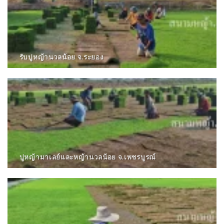
รับปูหญ้านวลน้อย จ.ระยอง
ปูหญ้ามาเลย์และหญ้านวลน้อย จ.เพชรบูรณ์