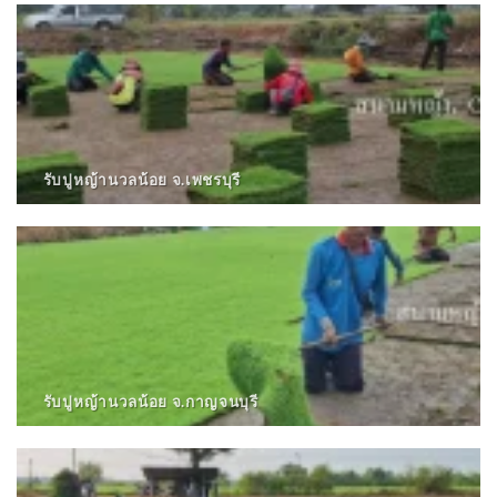
รับปูหญ้านวลน้อย จ.เพชรบุรี
รับปูหญ้านวลน้อย จ.กาญจนบุรี