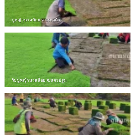
ปูหญ้านวลน้อย จ.สระแก้ว
รับปูหญ้านวลน้อย จ.นครปฐม